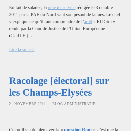
En fait de salades, la
note de service
rédigée le 3 octobre
2011 par la PAF du Nord vaut son pesant de laitues. Le chef
y explique ce qu’il faut comprendre de l’
arrêt
« El Dridi »
rendu par la Cour de Justice de l’Union Européenne
(C.J.U.E.) …
Lire la suite >
Racolage [électoral] sur
les Champs-Elysées
21 NOVEMBRE 2011
/
BLOG ADMINISTRATIF
Ce qu’il y a de bien avec la «
question Rom
», c’est que la