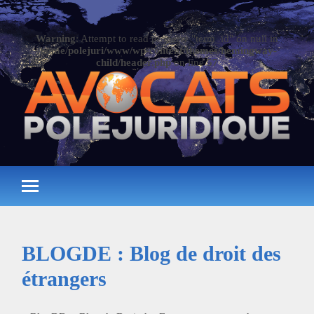
Warning
: Attempt to read property "term_id" on null in
/home/polejuri/www/wp-content/themes/hemingway-
child/header.php
on line
57
BLOGDE : Blog de droit des
étrangers