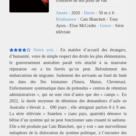
frontières de son point de vue.
Année :
2020
- Durée :
50 m x 6
-
Réalisateur :
Cate Blanchett - Tony
Ayres - Elise McCredie
- Genre :
Série
télévisée
Notre avis :
En matière d’accueil des étrangers,
d’humanité, voire de simple respect des droits les plus élémentaires,
le gouvernement australien paraît très attaché à sa mauvaise
réputation -on a les fiertés qu’on peut. Refoulement des
embarcations de migrants. Isolement des arrivants au fond du bush
ou dans des îles lointaines (Nauru, Manus, Christmas).
Enfermement systématique dans de prétendus « centres de rétention
administratives », qui ne sont rien d’autre que des « camps ». En
2022, la durée moyenne de détention des demandeurs d’asile en
Australie s’élevait à… 690 jours ; elle atteignait parfois 8 à 9 ans.
La série télévisée « Stateless » (sans pays, apatride) dénonce la
bêtise d’un système qui ne peut fonctionner sans cruauté ni sadisme.
Elle a été produite par Cate Blanchett, qui y voit « une merveilleuse
métaphore de la dislocation du système politique, à l’encontre des