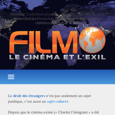
Warning
: Undefined property: WP_Post_Type::$term_id in
/home/polejuri/www/wp-content/themes/hemingway-
child/header.php
on line
57
Le
droit des étrangers
n’est pas seulement un sujet
juridique, c’est aussi un
sujet culturel
.
Depuis que le cinéma existe (« Charlot l’émigrant » a été