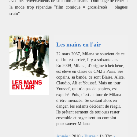
avec des renversements de situation amusants. Dommage de céder à
la mode trop répandue "film comique = grossièretés + blagues
scato".
Les mains en l’air
22 mars 2067, Milana se souvient de ce
qui lui est arrivé, il y a soixante ans…
En 2009, Milana, d’origine tchétchène,
est élève en classe de CM2 à Paris. Ses
copains, sa bande, ce sont Blaise, Alice,
Claudio, Ali et Youssef. Mais un jour
Youssef, qui n’a pas de papiers, est
expulsé. Puis, c’est au tour de Milana
d’être menacée. Se sentant alors en
danger, les enfants décident de réagir.
Ils prêtent serment de toujours rester
ensemble et organisent un complot
pour sauver Milana…
Année :
2010
- Durée :
1h 32m
-