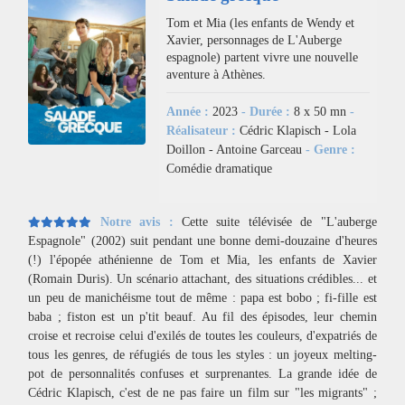
Tom et Mia (les enfants de Wendy et
Xavier, personnages de L'Auberge
espagnole) partent vivre une nouvelle
aventure à Athènes.
Année :
2023
- Durée :
8 x 50 mn
-
Réalisateur :
Cédric Klapisch - Lola
Doillon - Antoine Garceau
- Genre :
Comédie dramatique
Notre avis :
Cette suite télévisée de "L'auberge
Espagnole" (2002) suit pendant une bonne demi-douzaine d'heures
(!) l'épopée athénienne de Tom et Mia, les enfants de Xavier
(Romain Duris). Un scénario attachant, des situations crédibles... et
un peu de manichéisme tout de même : papa est bobo ; fi-fille est
baba ; fiston est un p'tit beauf. Au fil des épisodes, leur chemin
croise et recroise celui d'exilés de toutes les couleurs, d'expatriés de
tous les genres, de réfugiés de tous les styles : un joyeux melting-
pot de personnalités confuses et surprenantes. La grande idée de
Cédric Klapisch, c'est de ne pas faire un film sur "les migrants" ;