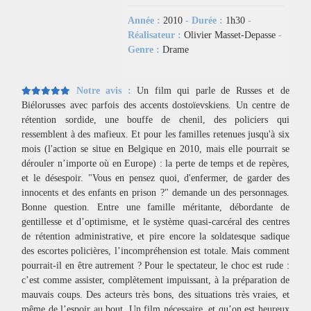
Année :
2010
- Durée :
1h30
-
Réalisateur :
Olivier Masset-Depasse
-
Genre :
Drame
Notre avis :
Un film qui parle de Russes et de
Biélorusses avec parfois des accents dostoïevskiens. Un centre de
rétention sordide, une bouffe de chenil, des policiers qui
ressemblent à des mafieux. Et pour les familles retenues jusqu'à six
mois (l'action se situe en Belgique en 2010, mais elle pourrait se
dérouler n’importe où en Europe) : la perte de temps et de repères,
et le désespoir. "Vous en pensez quoi, d'enfermer, de garder des
innocents et des enfants en prison ?" demande un des personnages.
Bonne question. Entre une famille méritante, débordante de
gentillesse et d’optimisme, et le système quasi-carcéral des centres
de rétention administrative, et pire encore la soldatesque sadique
des escortes policières, l’incompréhension est totale. Mais comment
pourrait-il en être autrement ? Pour le spectateur, le choc est rude :
c’est comme assister, complètement impuissant, à la préparation de
mauvais coups. Des acteurs très bons, des situations très vraies, et
même de l’espoir au bout. Un film nécessaire, et qu’on est heureux