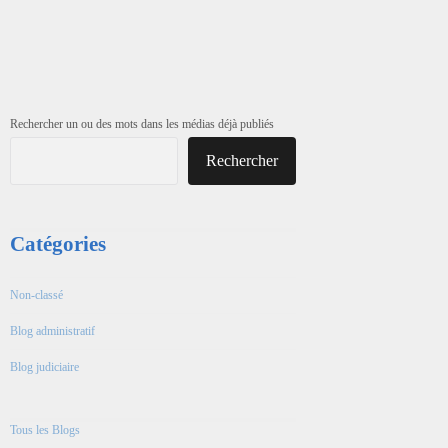
Rechercher un ou des mots dans les médias déjà publiés
Rechercher
Catégories
Non-classé
Blog administratif
Blog judiciaire
Tous les Blogs