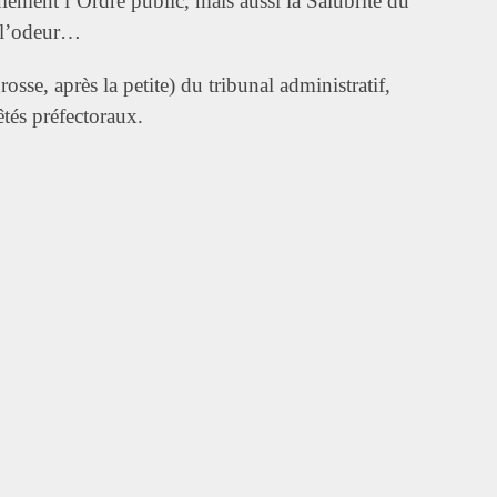
lement l’Ordre public, mais aussi la Salubrité du
t l’odeur…
sse, après la petite) du tribunal administratif,
êtés préfectoraux.