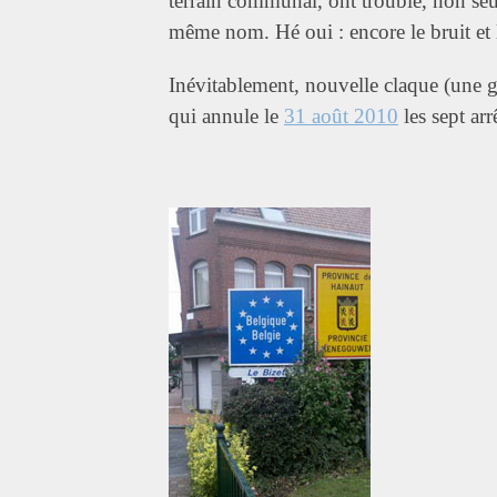
terrain communal, ont troublé, non seu
même nom. Hé oui : encore le bruit e
Inévitablement, nouvelle claque (une gro
qui annule le
31 août 2010
les sept arr