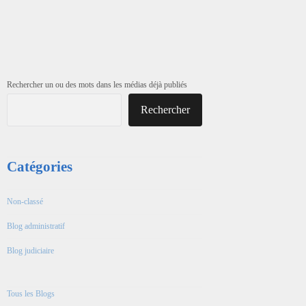
Rechercher un ou des mots dans les médias déjà publiés
Rechercher
Catégories
Non-classé
Blog administratif
Blog judiciaire
Tous les Blogs