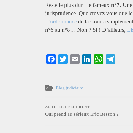
Reste le plus dur : le fameux
n°7
. Une
jurisprudence. Que croyez-vous que le
L’
ordonnance
de la Cour a simplement
n°6 au n°8… Non ? Si ! D’ailleurs,
Li
Facebook
Twitter
Email
LinkedIn
Whats
Tel
Blog judiciaire
ARTICLE PRÉCÉDENT
Qui prend au sérieux Eric Besson ?