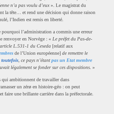
éenne n’a pas voulu d’eux
». Le magistrat du
nt la tête… et rend une décision qui donne raison
nulé, l’Indien est remis en liberté.
ue pourquoi l’administration a commis une erreur
 le renvoyer en Norvège : «
Le préfet du Pas-de-
l’article L.531-1 du Ceseda
[relatif aux
membres
de l’Union européenne]
de remettre le
;
toutefois
, ce pays n’étant
pas un Etat membre
uvait légalement se fonder sur ces dispositions.
»
rs qui ambitionnent de travailler dans
 ramasser un zérø en histoire-géo : on peut
t faire une brillante carrière dans la préfectorale.