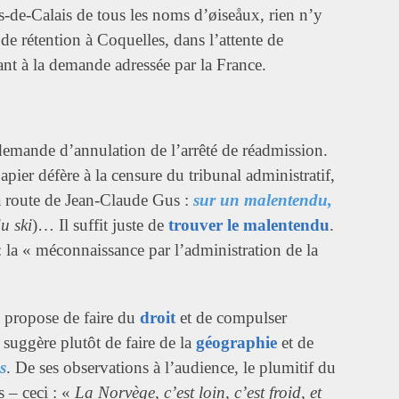
as-de-Calais de tous les noms d’øiseåux, rien n’y
e de rétention à Coquelles, dans l’attente de
ant à la demande adressée par la France.
e demande d’annulation de l’arrêté de réadmission.
pier défère à la censure du tribunal administratif,
la route de Jean-Claude Gus :
sur un malentendu,
u ski
)… Il suffit juste de
trouver le malentendu
.
: la « méconnaissance par l’administration de la
e propose de faire du
droit
et de compulser
n suggère plutôt de faire de la
géographie
et de
s
. De ses observations à l’audience, le plumitif du
s – ceci : «
La Norvège, c’est loin, c’est froid, et