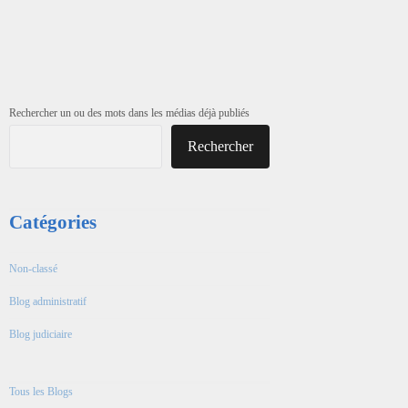
Rechercher un ou des mots dans les médias déjà publiés
Rechercher
Catégories
Non-classé
Blog administratif
Blog judiciaire
Tous les Blogs