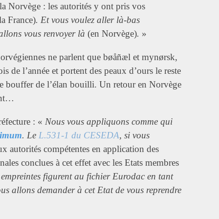
la Norvège : les autorités y ont pris vos
la France)
. Et vous voulez aller là-bas
llons vous renvoyer là
(en Norvège)
.
»
s norvégiennes ne parlent que bøåñæl et mynørsk,
is de l’année et portent des peaux d’ours le reste
de bouffer de l’élan bouilli. Un retour en Norvège
ant…
éfecture : «
Nous vous appliquons comme qui
ximum
. Le
L.531-1 du CESEDA
, si vous
aux autorités compétentes en application des
nales conclues à cet effet avec les Etats membres
empreintes figurent au fichier Eurodac en tant
us allons demander à cet Etat de vous reprendre