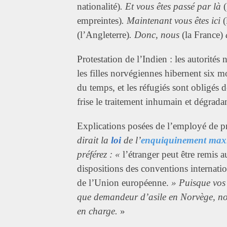
nationalité)
. Et vous êtes passé par là
(
empreintes)
. Maintenant vous êtes ici
(
(l’Angleterre)
. Donc, nous
(la France)
a
Protestation de l’Indien : les autorité
les filles norvégiennes hibernent six mo
du temps, et les réfugiés sont obligés 
frise le traitement inhumain et dégrad
Explications posées de l’employé de pr
dirait la
loi
de l’
enquiquinement ma
préférez : «
l’étranger peut être remis 
dispositions des conventions internatio
de l’Union européenne.
» Puisque vos 
que demandeur d’asile en Norvège, no
en charge.
»